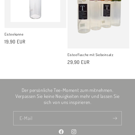
i
e
:
Eisteekanne
Normaler
19,90 EUR
Preis
Eisteeflasche mit Siebeinsatz
Normaler
29,90 EUR
Preis
Der persönliche Tee-Moment zum mitnehmen.
Verpassen Sie keine Neuigkeiten mehr und lassen Sie
sich von uns inspirieren.
E-Mail